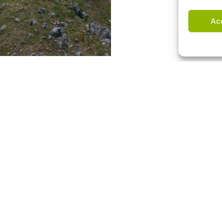
Ac
SIÈGE ADMINISTRATIF
INFOS
au
Cité des Pyrénées
Contact
29 bis rue Berlioz
Mentions légales
64000 Pau
Politique de
confidentialité
05 59 27 15 30
Plan du site