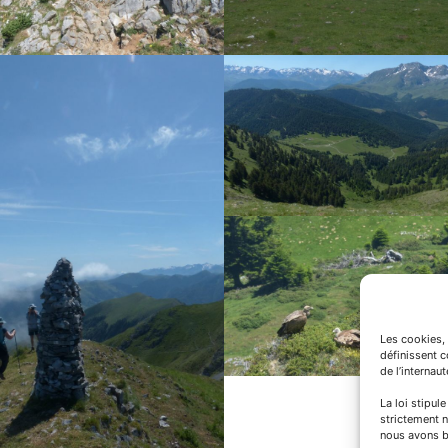
Les cookies, 
définissent 
de l’internau
La loi stipul
strictement n
nous avons b