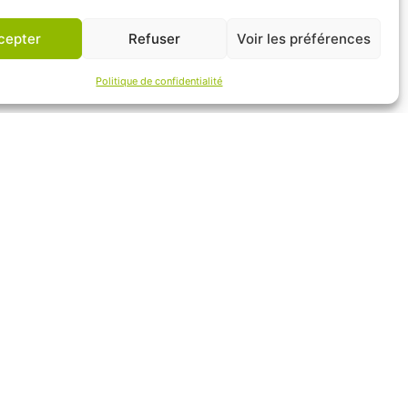
cepter
Refuser
Voir les préférences
Politique de confidentialité
APNP
APNP
Parc national des Pyrénées