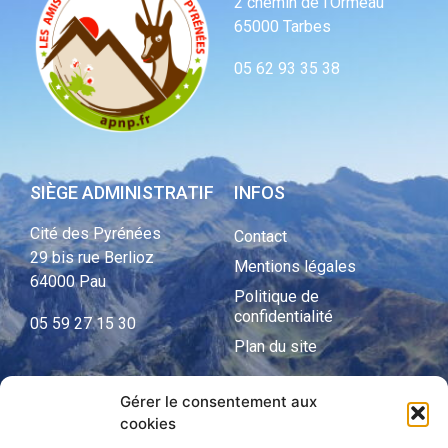
2 chemin de l’Ormeau
65000 Tarbes
05 62 93 35 38
SIÈGE ADMINISTRATIF
INFOS
Cité des Pyrénées
Contact
29 bis rue Berlioz
Mentions légales
64000 Pau
Politique de
confidentialité
05 59 27 15 30
Plan du site
Gérer le consentement aux
cookies
APNP