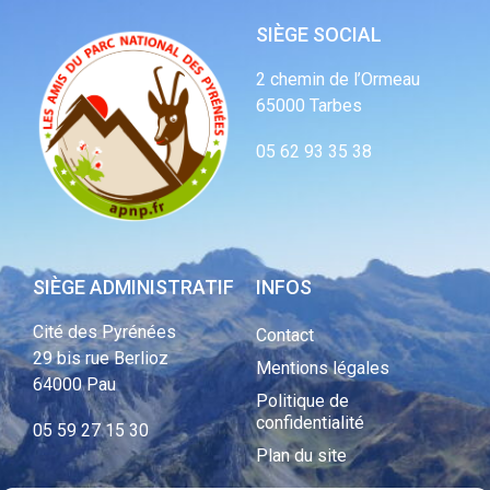
SIÈGE SOCIAL
2 chemin de l’Ormeau
65000 Tarbes
05 62 93 35 38
SIÈGE ADMINISTRATIF
INFOS
Cité des Pyrénées
Contact
29 bis rue Berlioz
Mentions légales
64000 Pau
Politique de
confidentialité
05 59 27 15 30
Plan du site