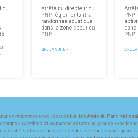
l du
Arrêté du directeur du
Arrêt
PNP règlementant la
PNP r
randonnée aquatique
activ
s
dans la zone coeur du
dans 
té
PNP
PNP
es
LIRE LA SUITE »
LIRE LA
s
artir en randonnée avec l’association
les Amis du Parc Nationa
ontagnes au rythme d’une marche adaptée au groupe avec lequel
lus de 600 sorties organisées tous les ans sur plusieurs jours d