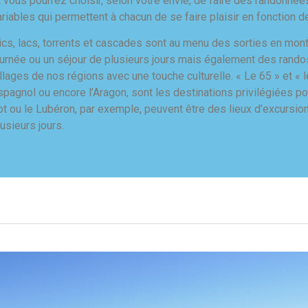
t vous pourrez choisir, selon votre envie, de faire des randonné
ariables qui permettent à chacun de se faire plaisir en fonction d
ics, lacs, torrents et cascades sont au menu des sorties en m
ournée ou un séjour de plusieurs jours mais également des rand
illages de nos régions avec une touche culturelle. « Le 65 » et «
spagnol ou encore l’Aragon, sont les destinations privilégiées po
ot ou le Lubéron, par exemple, peuvent être des lieux d’excursio
lusieurs jours.