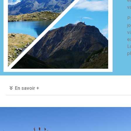
e
v
P
j
v
e
L
p
En savoir +