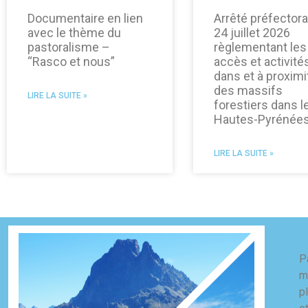
Documentaire en lien
Arrêté préfectora
avec le thème du
24 juillet 2026
pastoralisme –
règlementant les
“Rasco et nous”
accès et activité
dans et à proximi
des massifs
LIRE LA SUITE »
forestiers dans l
Hautes-Pyrénée
LIRE LA SUITE »
P
m
p