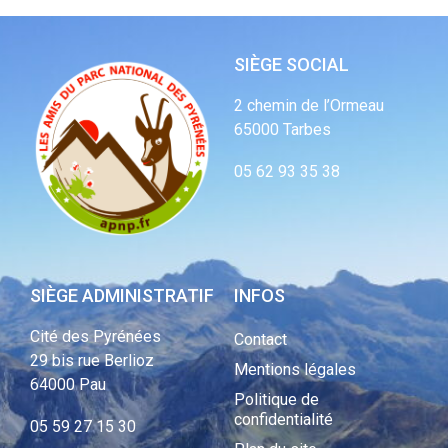
SIÈGE SOCIAL
2 chemin de l’Ormeau
65000 Tarbes
05 62 93 35 38
SIÈGE ADMINISTRATIF
INFOS
Cité des Pyrénées
Contact
29 bis rue Berlioz
Mentions légales
64000 Pau
Politique de
confidentialité
05 59 27 15 30