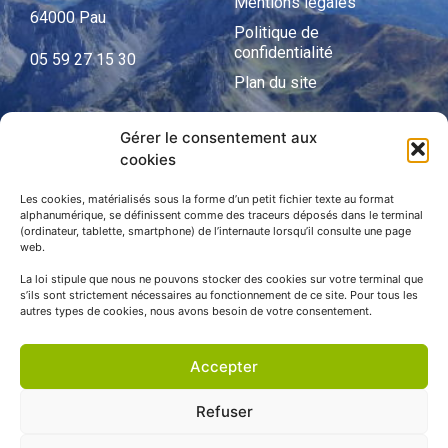
Mentions légales
64000 Pau
Politique de
confidentialité
05 59 27 15 30
Plan du site
Gérer le consentement aux
cookies
APNP
APNP
Les cookies, matérialisés sous la forme d’un petit fichier texte au format
alphanumérique, se définissent comme des traceurs déposés dans le terminal
(ordinateur, tablette, smartphone) de l’internaute lorsqu’il consulte une page
Parc national des Pyrénées
web.
La loi stipule que nous ne pouvons stocker des cookies sur votre terminal que
s’ils sont strictement nécessaires au fonctionnement de ce site. Pour tous les
autres types de cookies, nous avons besoin de votre consentement.
Accepter
Refuser