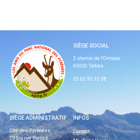
SIÈGE SOCIAL
2 chemin de l’Ormeau
65000 Tarbes
05 62 93 35 38
SIÈGE ADMINISTRATIF
INFOS
Cité des Pyrénées
Contact
29 bis rue Berlioz