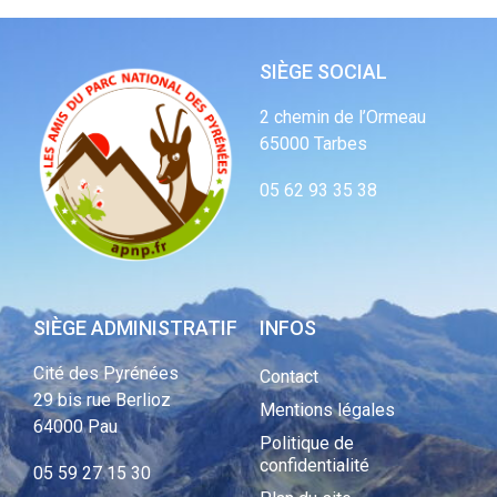
SIÈGE SOCIAL
2 chemin de l’Ormeau
65000 Tarbes
05 62 93 35 38
SIÈGE ADMINISTRATIF
INFOS
Cité des Pyrénées
Contact
29 bis rue Berlioz
Mentions légales
64000 Pau
Politique de
confidentialité
05 59 27 15 30