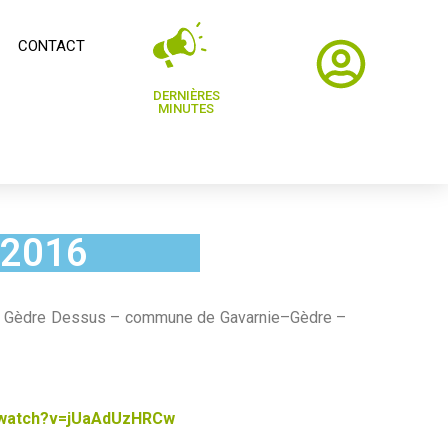
CONTACT
DERNIÈRES
MINUTES
.2016
016 à Gèdre Dessus – commune de Gavarnie–Gèdre –
m/watch?v=jUaAdUzHRCw