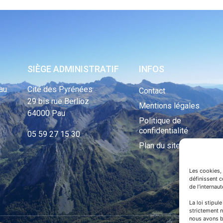
SIÈGE ADMINISTRATIF
INFOS
au
Cité des Pyrénées
Contact
29 bis rue Berlioz
Mentions légales
64000 Pau
Politique de
confidentialité
05 59 27 15 30
Plan du site
Les cookies, 
définissent 
de l’internau
La loi stipul
strictement n
nous avons b