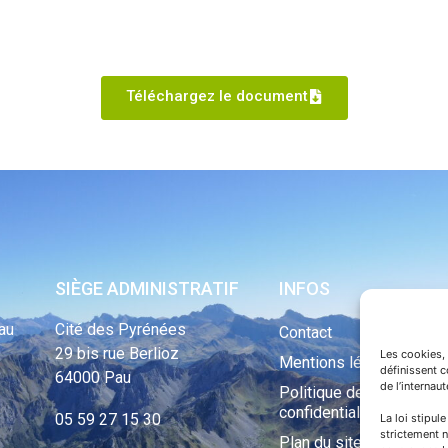
Téléchargez le document
SIÈGE ADMINISTRATIF
INFOS
au
Cité des Pyrénées
Contact
29 bis rue Berlioz
Les cookies, 
Mentions légales
définissent 
64000 Pau
de l’internau
Politique de
confidentialité
05 59 27 15 30
La loi stipul
strictement n
Plan du site