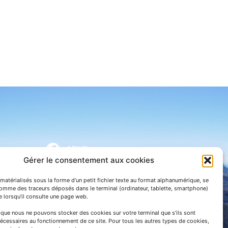
APNP
Gérer le consentement aux cookies
APNP
matérialisés sous la forme d’un petit fichier texte au format alphanumérique, se
Parc national des Pyrénées
comme des traceurs déposés dans le terminal (ordinateur, tablette, smartphone)
te lorsqu’il consulte une page web.
e que nous ne pouvons stocker des cookies sur votre terminal que s’ils sont
écessaires au fonctionnement de ce site. Pour tous les autres types de cookies,