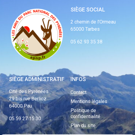
SIÈGE SOCIAL
2 chemin de l’Ormeau
65000 Tarbes
05 62 93 35 38
SIÈGE ADMINISTRATIF
INFOS
Cité des Pyrénées
Contact
29 bis rue Berlioz
Mentions légales
64000 Pau
Politique de
confidentialité
05 59 27 15 30
Plan du site