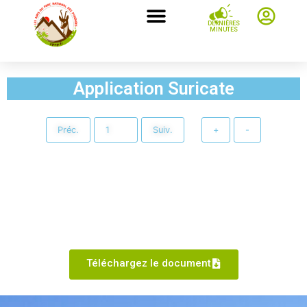
DERNIÈRES
MINUTES
Application Suricate
Préc.
Suiv.
+
-
Téléchargez le document