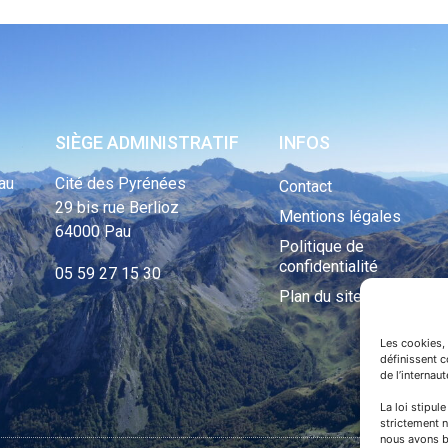
SIÈGE ADMINISTRATIF
INFOS
au
Cité des Pyrénées
Contact
29 bis rue Berlioz
Mentions légales
64000 Pau
Politique de
confidentialité
05 59 27 15 30
Plan du site
Les cookies, 
définissent 
de l’internau
La loi stipul
strictement n
nous avons b