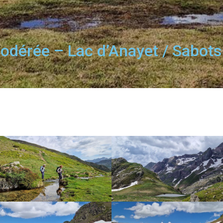
odérée – Lac d’Anayet / Sabots