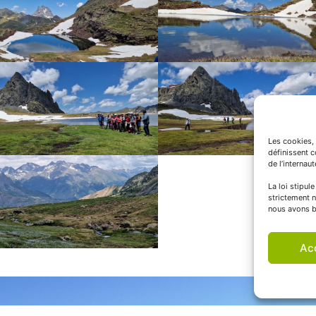
Les cookies, 
définissent 
de l’internau
La loi stipul
strictement n
nous avons b
Ac