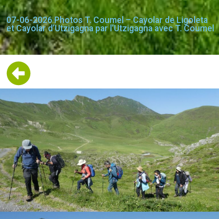
07-06-2026 Photos T. Coumel – Cayolar de Ligoleta
et Cayolar d’Utzigagna par l’Utzigagna avec T. Coumel