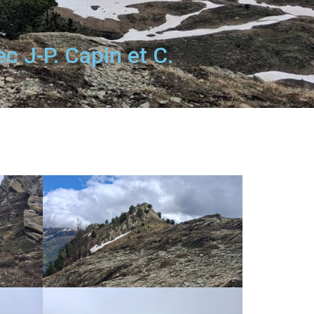
c J-P. Capin et C.