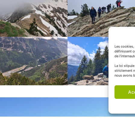
Les cookies, 
définissent 
de l’internau
La loi stipul
strictement n
nous avons b
Ac
SIÈGE ADMINISTRATIF
INFOS