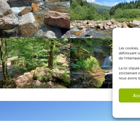
Les cookies, 
définissent 
de l’internau
La loi stipul
strictement n
nous avons b
Ac
SIÈGE ADMINISTRATIF
INFOS