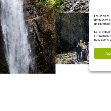
Les cookies, 
définissent 
de l’internau
La loi stipul
strictement n
nous avons b
Ac