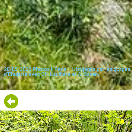
20-05-2026 Photos I. Pène – Utzigagna par les gorges
d’Ehujarré avec Ch. Laulhère et A. Savary