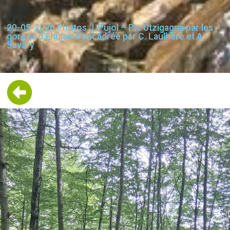
20-05-2026 Photos J. Pujol – Pic Utzigagna par les
gorges d’Ehujarré encadrée par C. Laulhère et A.
Savary