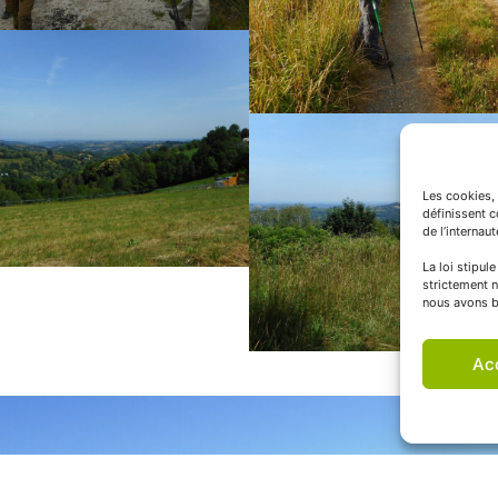
Les cookies, 
définissent 
de l’internau
La loi stipul
strictement n
nous avons b
Ac