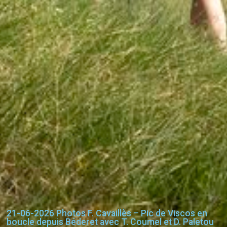
21-06-2026 Photos F. Cavaillès – Pic de Viscos en
boucle depuis Béderet avec T. Coumel et D. Paletou