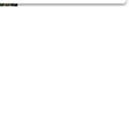
APNP
APNP
Parc national des Pyrénées