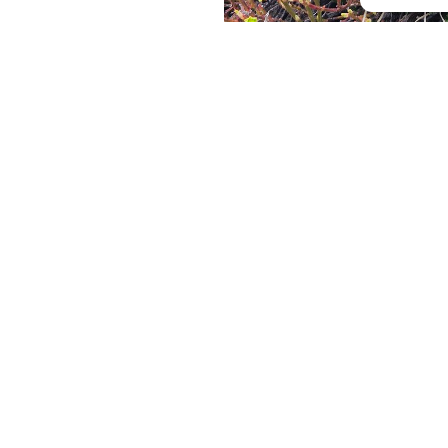
SIÈGE ADMINISTRATIF
INFOS
au
Cité des Pyrénées
Contact
29 bis rue Berlioz
Mentions légales
64000 Pau
Politique de