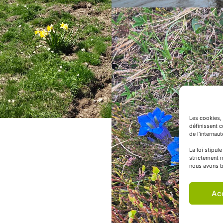
Les cookies, 
définissent 
de l’internau
La loi stipul
strictement n
nous avons b
Ac