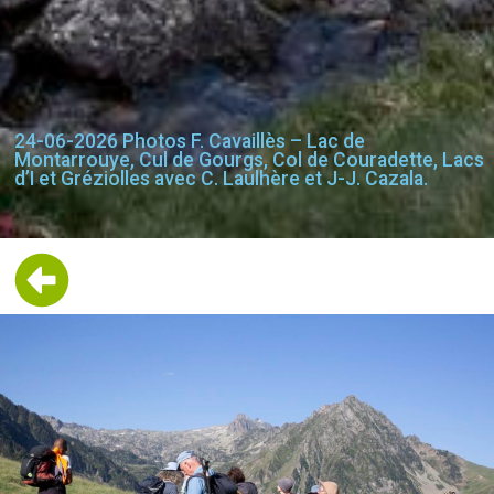
24-06-2026 Photos F. Cavaillès – Lac de
Montarrouye, Cul de Gourgs, Col de Couradette, Lacs
d’I et Gréziolles avec C. Laulhère et J-J. Cazala.