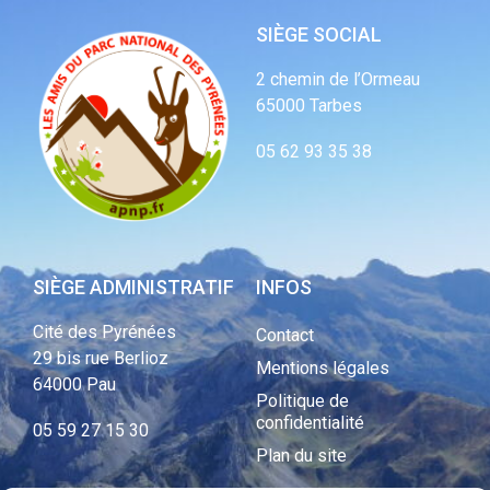
SIÈGE SOCIAL
2 chemin de l’Ormeau
65000 Tarbes
05 62 93 35 38
SIÈGE ADMINISTRATIF
INFOS
Cité des Pyrénées
Contact
29 bis rue Berlioz
Mentions légales
64000 Pau
Politique de
confidentialité
05 59 27 15 30
Plan du site