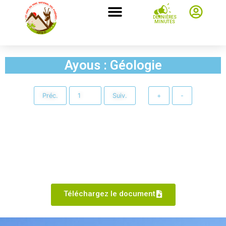
DERNIÈRES
MINUTES
Ayous : Géologie
Préc.
Suiv.
+
-
Téléchargez le document