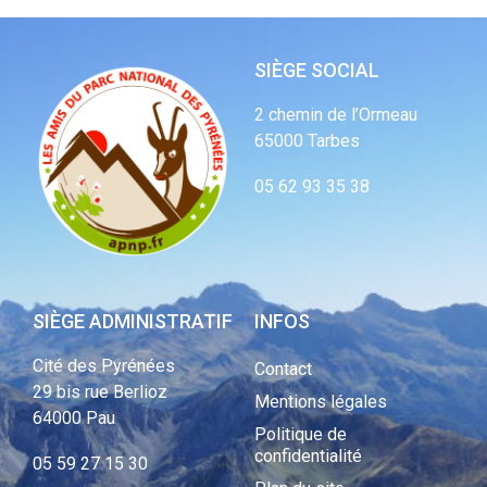
SIÈGE SOCIAL
2 chemin de l’Ormeau
65000 Tarbes
05 62 93 35 38
SIÈGE ADMINISTRATIF
INFOS
Cité des Pyrénées
Contact
29 bis rue Berlioz
Mentions légales
64000 Pau
Politique de
confidentialité
05 59 27 15 30