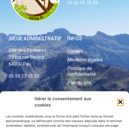
05 62 93 35 38
SIÈGE ADMINISTRATIF
INFOS
Cité des Pyrénées
Contact
29 bis rue Berlioz
Mentions légales
64000 Pau
Politique de
confidentialité
05 59 27 15 30
Plan du site
Gérer le consentement aux
cookies
APNP
APNP
Les cookies, matérialisés sous la forme d’un petit fichier texte au format
alphanumérique, se définissent comme des traceurs déposés dans le terminal
(ordinateur, tablette, smartphone) de l’internaute lorsqu’il consulte une page
Parc national des Pyrénées