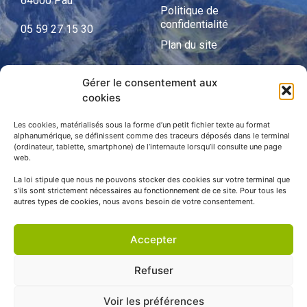
64000 Pau
Politique de
confidentialité
05 59 27 15 30
Plan du site
Gérer le consentement aux
cookies
APNP
APNP
Les cookies, matérialisés sous la forme d’un petit fichier texte au format
alphanumérique, se définissent comme des traceurs déposés dans le terminal
(ordinateur, tablette, smartphone) de l’internaute lorsqu’il consulte une page
Parc national des Pyrénées
web.
La loi stipule que nous ne pouvons stocker des cookies sur votre terminal que
s’ils sont strictement nécessaires au fonctionnement de ce site. Pour tous les
autres types de cookies, nous avons besoin de votre consentement.
Accepter
Refuser
Voir les préférences
© APNP Copyright Tous droits réservés © 1970 - 2023 | Une