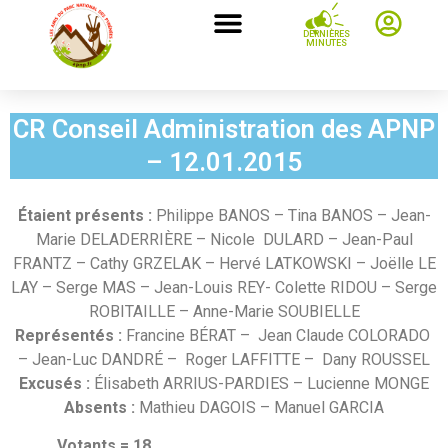
DERNIÈRES
MINUTES
CR Conseil Administration des APNP
– 12.01.2015
Étaient présents :
Philippe BANOS – Tina BANOS – Jean-
Marie DELADERRIÈRE – Nicole DULARD – Jean-Paul
FRANTZ – Cathy GRZELAK – Hervé LATKOWSKI – Joëlle LE
LAY – Serge MAS – Jean-Louis REY- Colette RIDOU – Serge
ROBITAILLE – Anne-Marie SOUBIELLE
Représentés :
Francine BÉRAT –
Jean Claude COLORADO
– Jean-Luc DANDRÉ – Roger LAFFITTE –
Dany ROUSSEL
Excusés
:
Élisabeth ARRIUS-PARDIES – Lucienne MONGE
Absents :
Mathieu DAGOIS – Manuel GARCIA
Votants = 18