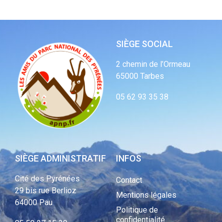
SIÈGE SOCIAL
2 chemin de l’Ormeau
65000 Tarbes
05 62 93 35 38
SIÈGE ADMINISTRATIF
INFOS
Cité des Pyrénées
Contact
29 bis rue Berlioz
Mentions légales
64000 Pau
Politique de
confidentialité