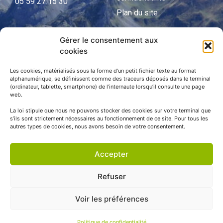
05 59 27 15 30
Plan du site
Gérer le consentement aux
cookies
APNP
APNP
Les cookies, matérialisés sous la forme d’un petit fichier texte au format
alphanumérique, se définissent comme des traceurs déposés dans le terminal
(ordinateur, tablette, smartphone) de l’internaute lorsqu’il consulte une page
Parc national des Pyrénées
web.
La loi stipule que nous ne pouvons stocker des cookies sur votre terminal que
s’ils sont strictement nécessaires au fonctionnement de ce site. Pour tous les
autres types de cookies, nous avons besoin de votre consentement.
Accepter
Refuser
Voir les préférences
© APNP Copyright Tous droits réservés © 1970 - 2023 | Une
réalisation Happiness -
Agence de communication
Politique de confidentialité