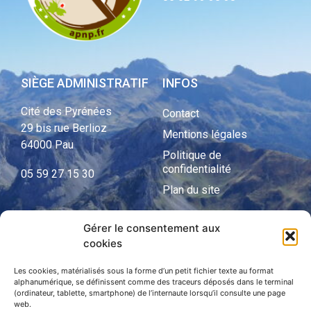
SIÈGE ADMINISTRATIF
INFOS
Cité des Pyrénées
Contact
29 bis rue Berlioz
Mentions légales
64000 Pau
Politique de
confidentialité
05 59 27 15 30
Plan du site
Gérer le consentement aux
cookies
APNP
APNP
Les cookies, matérialisés sous la forme d’un petit fichier texte au format
alphanumérique, se définissent comme des traceurs déposés dans le terminal
(ordinateur, tablette, smartphone) de l’internaute lorsqu’il consulte une page
Parc national des Pyrénées
web.