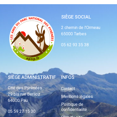
SIÈGE SOCIAL
2 chemin de l’Ormeau
65000 Tarbes
05 62 93 35 38
SIÈGE ADMINISTRATIF
INFOS
Cité des Pyrénées
Contact
29 bis rue Berlioz
Mentions légales
64000 Pau
Politique de
confidentialité
05 59 27 15 30