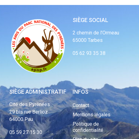
SIÈGE SOCIAL
2 chemin de l’Ormeau
65000 Tarbes
05 62 93 35 38
SIÈGE ADMINISTRATIF
INFOS
Cité des Pyrénées
Contact
29 bis rue Berlioz
Mentions légales
64000 Pau
Politique de
confidentialité
05 59 27 15 30