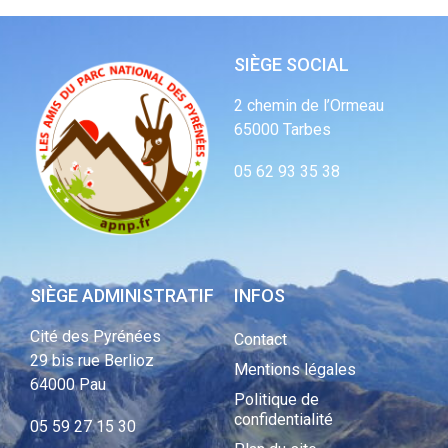
SIÈGE SOCIAL
2 chemin de l’Ormeau
65000 Tarbes
05 62 93 35 38
SIÈGE ADMINISTRATIF
INFOS
Cité des Pyrénées
Contact
29 bis rue Berlioz
Mentions légales
64000 Pau
Politique de
confidentialité
05 59 27 15 30