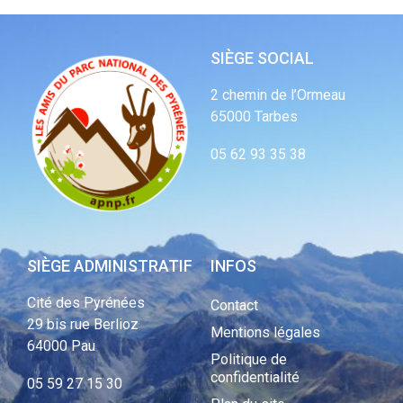
SIÈGE SOCIAL
2 chemin de l’Ormeau
65000 Tarbes
05 62 93 35 38
SIÈGE ADMINISTRATIF
INFOS
Cité des Pyrénées
Contact
29 bis rue Berlioz
Mentions légales
64000 Pau
Politique de
confidentialité
05 59 27 15 30