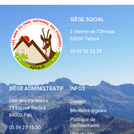
SIÈGE SOCIAL
2 chemin de l’Ormeau
65000 Tarbes
05 62 93 35 38
SIÈGE ADMINISTRATIF
INFOS
Cité des Pyrénées
Contact
29 bis rue Berlioz
Mentions légales
64000 Pau
Politique de
confidentialité
05 59 27 15 30