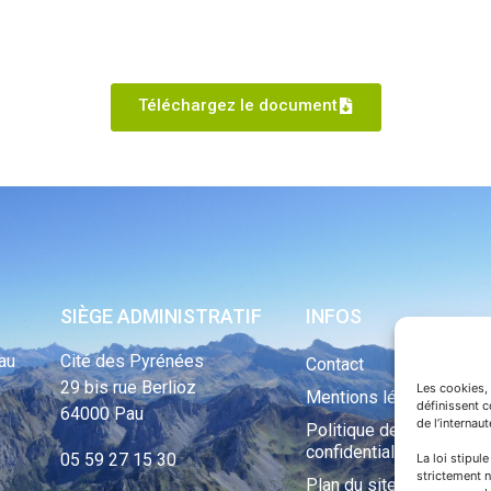
Téléchargez le document
SIÈGE ADMINISTRATIF
INFOS
au
Cité des Pyrénées
Contact
29 bis rue Berlioz
Les cookies, 
Mentions légales
définissent 
64000 Pau
de l’internau
Politique de
confidentialité
05 59 27 15 30
La loi stipul
strictement n
Plan du site