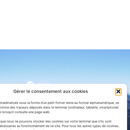
APNP
Gérer le consentement aux cookies
APNP
matérialisés sous la forme d’un petit fichier texte au format alphanumérique, se
Parc national des Pyrénées
comme des traceurs déposés dans le terminal (ordinateur, tablette, smartphone)
te lorsqu’il consulte une page web.
e que nous ne pouvons stocker des cookies sur votre terminal que s’ils sont
écessaires au fonctionnement de ce site. Pour tous les autres types de cookies,