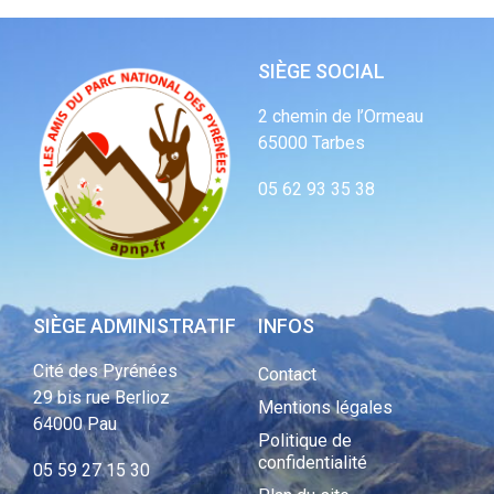
SIÈGE SOCIAL
2 chemin de l’Ormeau
65000 Tarbes
05 62 93 35 38
SIÈGE ADMINISTRATIF
INFOS
Cité des Pyrénées
Contact
29 bis rue Berlioz
Mentions légales
64000 Pau
Politique de
confidentialité
05 59 27 15 30