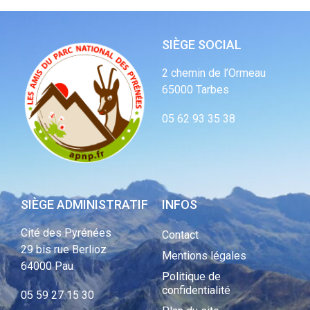
SIÈGE SOCIAL
2 chemin de l’Ormeau
65000 Tarbes
05 62 93 35 38
SIÈGE ADMINISTRATIF
INFOS
Cité des Pyrénées
Contact
29 bis rue Berlioz
Mentions légales
64000 Pau
Politique de
confidentialité
05 59 27 15 30