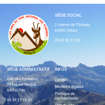
SIÈGE SOCIAL
2 chemin de l’Ormeau
65000 Tarbes
05 62 93 35 38
SIÈGE ADMINISTRATIF
INFOS
Cité des Pyrénées
Contact
29 bis rue Berlioz
Mentions légales
64000 Pau
Politique de
confidentialité
05 59 27 15 30