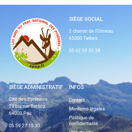
SIÈGE SOCIAL
2 chemin de l’Ormeau
65000 Tarbes
05 62 93 35 38
SIÈGE ADMINISTRATIF
INFOS
Cité des Pyrénées
Contact
29 bis rue Berlioz
Mentions légales
64000 Pau
Politique de
confidentialité
05 59 27 15 30