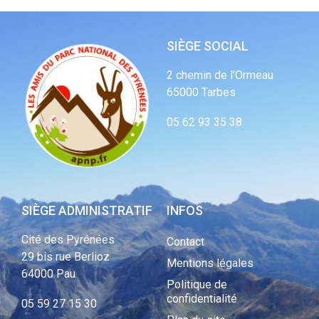
SIÈGE SOCIAL
2 chemin de l’Ormeau
65000 Tarbes
05 62 93 35 38
SIÈGE ADMINISTRATIF
INFOS
Cité des Pyrénées
Contact
29 bis rue Berlioz
Mentions légales
64000 Pau
Politique de
confidentialité
05 59 27 15 30