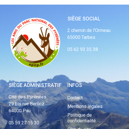
SIÈGE SOCIAL
2 chemin de l’Ormeau
65000 Tarbes
05 62 93 35 38
SIÈGE ADMINISTRATIF
INFOS
Cité des Pyrénées
Contact
29 bis rue Berlioz
Mentions légales
64000 Pau
Politique de
confidentialité
05 59 27 15 30