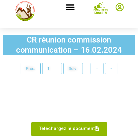
DERNIÈRES
MINUTES
CR réunion commission
communication – 16.02.2024
Préc.
Suiv.
+
-
Téléchargez le document