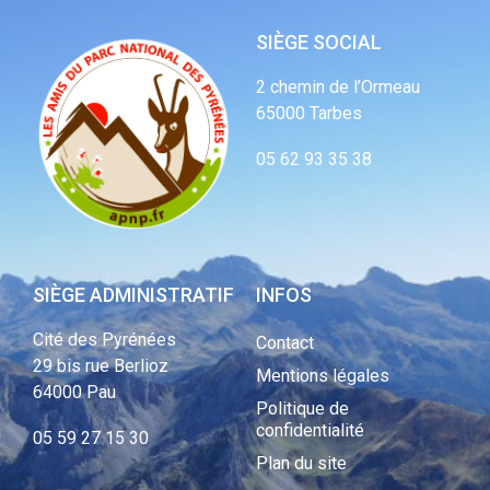
SIÈGE SOCIAL
2 chemin de l’Ormeau
65000 Tarbes
05 62 93 35 38
SIÈGE ADMINISTRATIF
INFOS
Cité des Pyrénées
Contact
29 bis rue Berlioz
Mentions légales
64000 Pau
Politique de
confidentialité
05 59 27 15 30
Plan du site