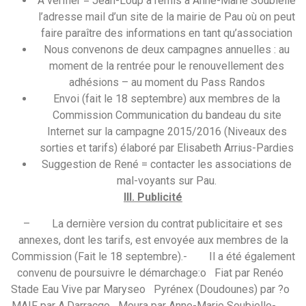
A vérifier = Jean-Loup a remis à Anne-Marie Soubielle
l’adresse mail d’un site de la mairie de Pau où on peut
faire paraître des informations en tant qu’association
Nous convenons de deux campagnes annuelles : au
moment de la rentrée pour le renouvellement des
adhésions – au moment du Pass Randos
Envoi (fait le 18 septembre) aux membres de la
Commission Communication du bandeau du site
Internet sur la campagne 2015/2016 (Niveaux des
sorties et tarifs) élaboré par Elisabeth Arrius-Pardies
Suggestion de René = contacter les associations de
mal-voyants sur Pau.
III. Publicité
– La dernière version du contrat publicitaire et ses
annexes, dont les tarifs, est envoyée aux membres de la
Commission (Fait le 18 septembre).- Il a été également
convenu de poursuivre le démarchage:o Fiat par Renéo
Stade Eau Vive par Maryseo Pyrénex (Doudounes) par ?o
MAIF par A.Darracqo Moura par Anne-Marie Soubielle-