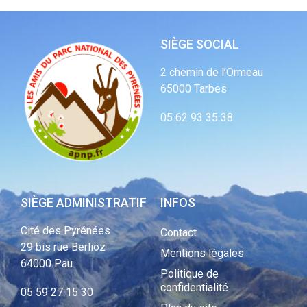
SIÈGE SOCIAL
2 chemin de l’Ormeau
65000 Tarbes
05 62 93 35 38
SIÈGE ADMINISTRATIF
INFOS
Cité des Pyrénées
Contact
29 bis rue Berlioz
Mentions légales
64000 Pau
Politique de
confidentialité
05 59 27 15 30