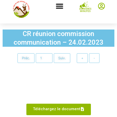
DERNIÈRES
MINUTES
CR réunion commission
communication – 24.02.2023
Préc.
Suiv.
+
-
Téléchargez le document