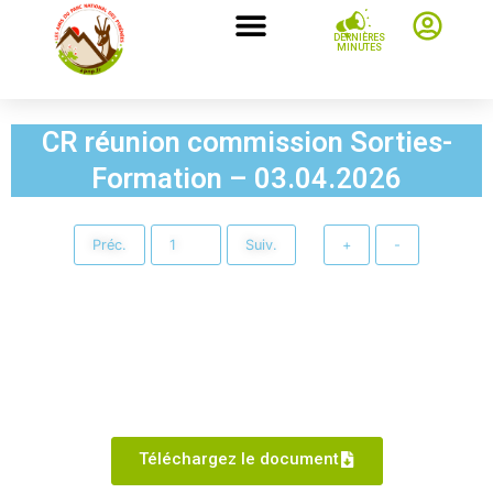
DERNIÈRES
MINUTES
CR réunion commission Sorties-
Formation – 03.04.2026
Préc.
Suiv.
+
-
Téléchargez le document