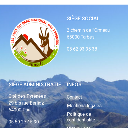
SIÈGE SOCIAL
2 chemin de l’Ormeau
65000 Tarbes
05 62 93 35 38
SIÈGE ADMINISTRATIF
INFOS
Cité des Pyrénées
Contact
29 bis rue Berlioz
Mentions légales
64000 Pau
Politique de
confidentialité
05 59 27 15 30