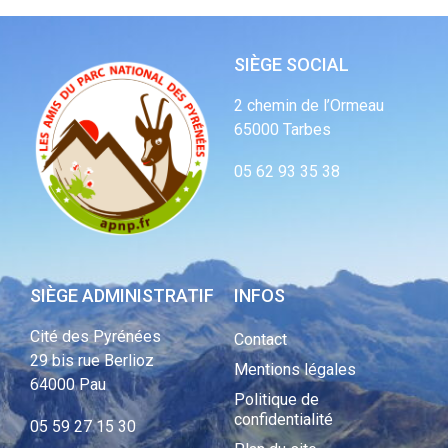
SIÈGE SOCIAL
2 chemin de l’Ormeau
65000 Tarbes
05 62 93 35 38
SIÈGE ADMINISTRATIF
INFOS
Cité des Pyrénées
Contact
29 bis rue Berlioz
Mentions légales
64000 Pau
Politique de
confidentialité
05 59 27 15 30