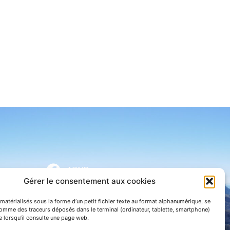
APNP
Gérer le consentement aux cookies
APNP
matérialisés sous la forme d’un petit fichier texte au format alphanumérique, se
Parc national des Pyrénées
comme des traceurs déposés dans le terminal (ordinateur, tablette, smartphone)
te lorsqu’il consulte une page web.