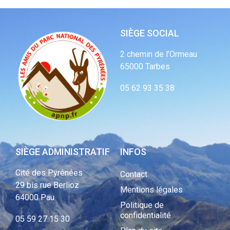
SIÈGE SOCIAL
2 chemin de l’Ormeau
65000 Tarbes
05 62 93 35 38
SIÈGE ADMINISTRATIF
INFOS
Cité des Pyrénées
Contact
29 bis rue Berlioz
Mentions légales
64000 Pau
Politique de
confidentialité
05 59 27 15 30