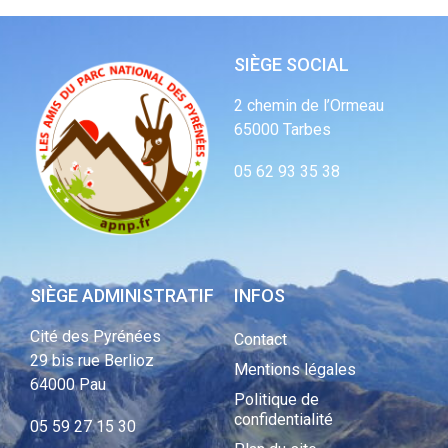
SIÈGE SOCIAL
2 chemin de l’Ormeau
65000 Tarbes
05 62 93 35 38
SIÈGE ADMINISTRATIF
INFOS
Cité des Pyrénées
Contact
29 bis rue Berlioz
Mentions légales
64000 Pau
Politique de
confidentialité
05 59 27 15 30