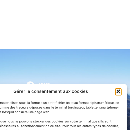
APNP
Gérer le consentement aux cookies
APNP
matérialisés sous la forme d’un petit fichier texte au format alphanumérique, se
Parc national des Pyrénées
comme des traceurs déposés dans le terminal (ordinateur, tablette, smartphone)
te lorsqu’il consulte une page web.
e que nous ne pouvons stocker des cookies sur votre terminal que s’ils sont
écessaires au fonctionnement de ce site. Pour tous les autres types de cookies,