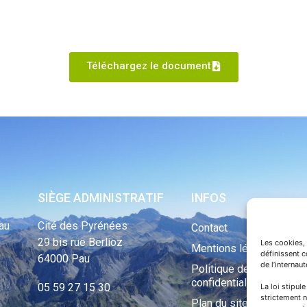
Téléchargez le document
SIÈGE ADMINISTRATIF
INFOS
au
Cité des Pyrénées
Contact
29 bis rue Berlioz
Les cookies, 
Mentions légales
définissent 
64000 Pau
de l’internau
Politique de
confidentialité
05 59 27 15 30
La loi stipul
strictement n
Plan du site