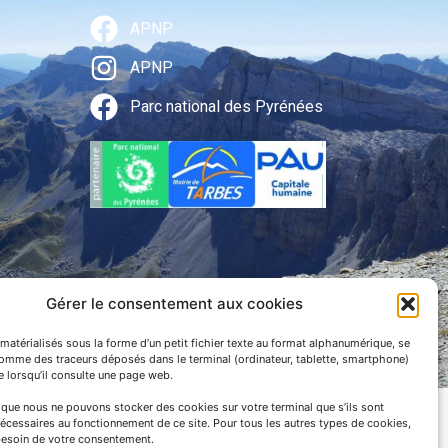
APNP
APNP
Parc national des Pyrénées
Gérer le consentement aux cookies
matérialisés sous la forme d’un petit fichier texte au format alphanumérique, se
 communication
comme des traceurs déposés dans le terminal (ordinateur, tablette, smartphone)
te lorsqu’il consulte une page web.
e que nous ne pouvons stocker des cookies sur votre terminal que s’ils sont
écessaires au fonctionnement de ce site. Pour tous les autres types de cookies,
esoin de votre consentement.