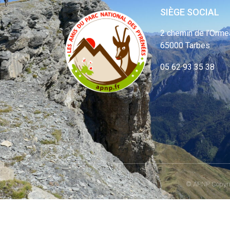
SIÈGE SOCIAL
2 chemin de l’Orme
65000 Tarbes
05 62 93 35 38
© APNP Copyrig